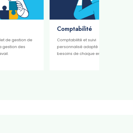
Comptabilité
Fiscalit
de
Comptabilité et suivi
Gestion de
personnalisé adapté aux
fiscales e
besoins de chaque entreprise.
optimiser v