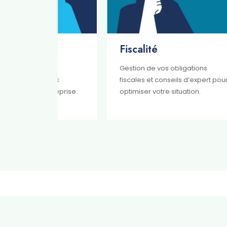
Fiscalité
Ju
Gestion de vos obligations
Réa
aux
fiscales et conseils d’expert pour
jur
treprise.
optimiser votre situation.
pou