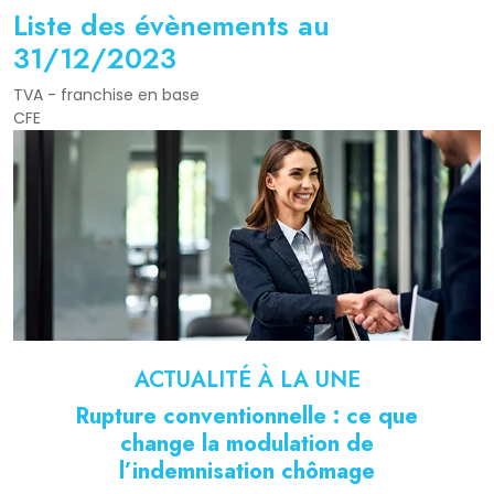
Liste des évènements au
31/12/2023
TVA - franchise en base
CFE
ACTUALITÉ À LA UNE
Rupture conventionnelle : ce que
change la modulation de
l’indemnisation chômage