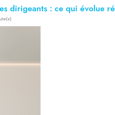
 dirigeants : ce qui évolue r
ute(s)