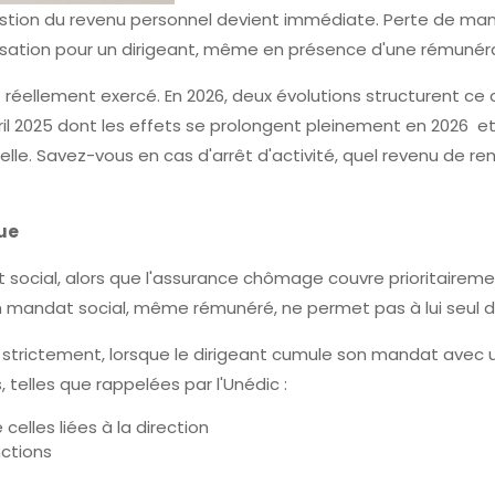
 question du revenu personnel devient immédiate. Perte de man
ation pour un dirigeant, même en présence d'une rémunérat
réellement exercé. En 2026, deux évolutions structurent ce c
avril 2025 dont les effets se prolongent pleinement en 2026
lle. Savez-vous en cas d'arrêt d'activité, quel revenu de 
que
 social, alors que l'assurance chômage couvre prioritairemen
: un mandat social, même rémunéré, ne permet pas à lui seul 
 strictement, lorsque le dirigeant cumule son mandat avec un
, telles que rappelées par l'Unédic :
celles liées à la direction
ctions