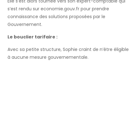
Elle s’est alors tournée vers son expert-comptable qui
s’est rendu sur economie.gouv.fr pour prendre
connaissance des solutions proposées par le
Gouvernement.
Le bouclier tarifaire :
Avec sa petite structure, Sophie craint de n’être éligible
à aucune mesure gouvernementale.
Mais en cherchant dans la rubrique
dédiée aux TPE et PME de
economie.gouv, son expert-